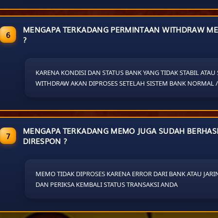
MENGAPA TERKADANG PERMINTAAN WITHDRAW ME
6
?
KARENA KONDISI DAN STATUS BANK YANG TIDAK STABIL ATAU
WITHDRAW AKAN DIPROSES SETELAH SISTEM BANK NORMAL /
MENGAPA TERKADANG MEMO JUGA SUDAH BERHASIL 
7
DIRESPON ?
MEMO TIDAK DIPROSES KARENA ERROR DARI BANK ATAU JA
DAN PERIKSA KEMBALI STATUS TRANSAKSI ANDA