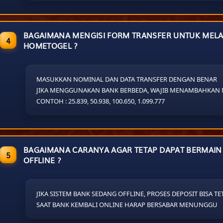
BAGAIMANA MENGISI FORM TRANSFER UNTUK MELA
4
HOMETOGEL ?
MASUKKAN NOMINAL DAN DATA TRANSFER DENGAN BENAR
JIKA MENGGUNAKAN BANK BERBEDA, WAJIB MENAMBAHKAN
CONTOH : 25.839, 50.938, 100.650, 1.099.777
BAGAIMANA CARANYA AGAR TETAP DAPAT BERMAIN
5
OFFLINE ?
JIKA SISTEM BANK SEDANG OFFLINE, PROSES DEPOSIT BISA T
SAAT BANK KEMBALI ONLINE HARAP BERSABAR MENUNGGU