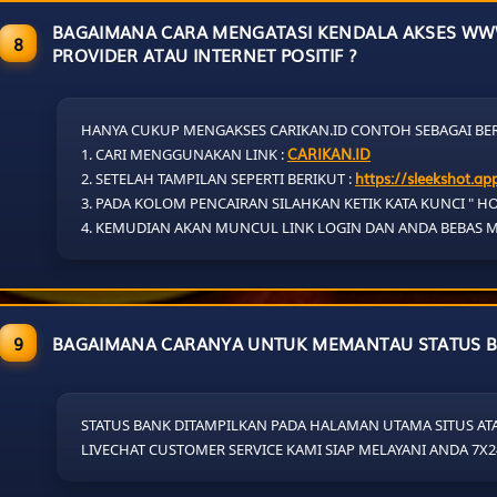
BAGAIMANA CARA MENGATASI KENDALA AKSES WW
8
PROVIDER ATAU INTERNET POSITIF ?
HANYA CUKUP MENGAKSES CARIKAN.ID CONTOH SEBAGAI BER
CARIKAN.ID
1. CARI MENGGUNAKAN LINK :
https://sleekshot.a
2. SETELAH TAMPILAN SEPERTI BERIKUT :
3. PADA KOLOM PENCAIRAN SILAHKAN KETIK KATA KUNCI " H
4. KEMUDIAN AKAN MUNCUL LINK LOGIN DAN ANDA BEBAS M
9
BAGAIMANA CARANYA UNTUK MEMANTAU STATUS BA
STATUS BANK DITAMPILKAN PADA HALAMAN UTAMA SITUS AT
LIVECHAT CUSTOMER SERVICE KAMI SIAP MELAYANI ANDA 7X2