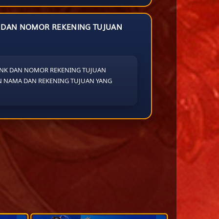
 DAN NOMOR REKENING TUJUAN
ANK DAN NOMOR REKENING TUJUAN
 NAMA DAN REKENING TUJUAN YANG