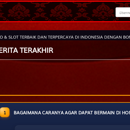
INDONESIA DENGAN BONUS - BONUS TANPA BATAS SETIAP HARI.
ERITA TERAKHIR
FAQ
1
BAGAIMANA CARANYA AGAR DAPAT BERMAIN DI HO