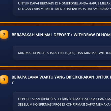
UNTUK DAPAT BERMAIN DI HOMETOGEL ANDA HARUS MELAKU
DENGAN CARA MEMILIH MENU DAFTAR PADA HALAM UTAMA 
2
BERAPAKAH MINIMAL DEPOSIT / WITHDRAW DI HOM
MINIMAL DEPOSIT ADALAH RP. 10,000,- DAN MINIMAL WITHDRA
BERAPA LAMA WAKTU YANG DIPERKIRAKAN UNTUK 
3
?
DEPOSIT AKAN DIPROSES SECARA OTOMATIS SELAMA BANK M
SEBELUM KONFIRMASI PROSES KONFIRMASI DAPAT MEMAKA