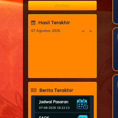
Daftar
Hasil Terakhir
07 Agustus 2026
OREGON06
2
4
0
6
CALIFORNIA
1
4
1
7
FLORIDAEVE
1
0
4
8
OREGON09
0
1
9
8
Berita Terakhir
Jadwal Pasaran
07-08-2026 16:22:13
FAQS