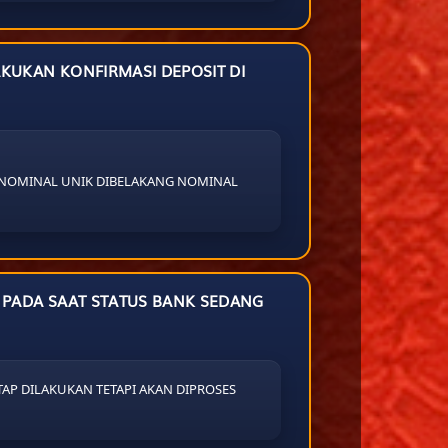
KUKAN KONFIRMASI DEPOSIT DI
 NOMINAL UNIK DIBELAKANG NOMINAL
 PADA SAAT STATUS BANK SEDANG
ETAP DILAKUKAN TETAPI AKAN DIPROSES