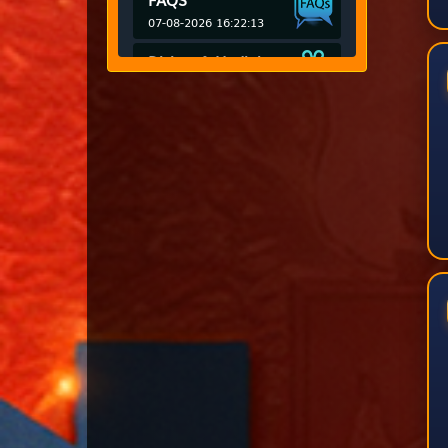
07-08-2026 16:22:13
Diskon & Hadiah
07-08-2026 16:22:13
Jadwal Bank
07-08-2026 16:22:13